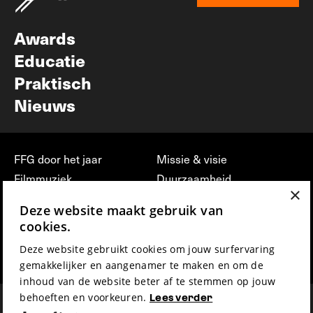
Nieuwsbrief
Awards
Educatie
Praktisch
Nieuws
FFG door het jaar
Missie & visie
Filmmuziek
Duurzaamheid
×
Partners
Jobs, stages &
Deze website maakt gebruik van
vrijwilligerswerk bij FFG
Press & Industry
cookies.
Contact
Film indienen
Deze website gebruikt cookies om jouw surfervaring
Privacy & Disclaimer
Film Fest Friends
gemakkelijker en aangenamer te maken en om de
inhoud van de website beter af te stemmen op jouw
behoeften en voorkeuren.
Lees verder