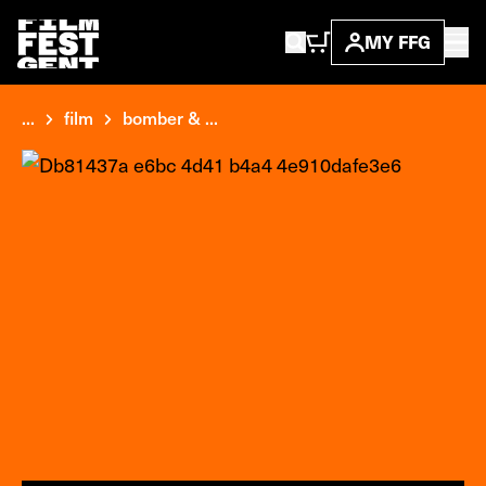
MY FFG
...
film
bomber & ...