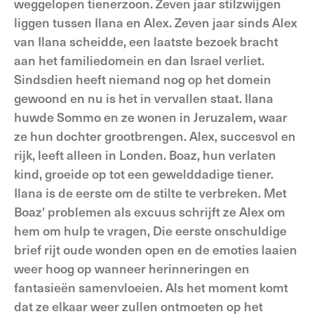
weggelopen tienerzoon. Zeven jaar stilzwijgen
liggen tussen Ilana en Alex. Zeven jaar sinds Alex
van Ilana scheid­de, een laatste bezoek bracht
aan het familiedomein en dan Israel verliet.
Sindsdien heeft niemand nog op het domein
gewoond en nu is het in verval­len staat. Ilana
huwde Sommo en ze wo­nen in Jeruzalem, waar
ze hun dochter grootbrengen. Alex, succesvol en
rijk, leeft alleen in Londen. Boaz, hun verla­ten
kind, groeide op tot een gewelddadi­ge tiener.
Ilana is de eerste om de stilte te ver­breken. Met
Boaz' problemen als excuus schrijft ze Alex om
hem om hulp te vragen, Die eerste onschuldige
brief rijt oude wonden open en de emoties laaien
weer hoog op wanneer herinneringen en
fantasieën samenvloeien. Als het moment komt
dat ze elkaar weer zullen ontmoeten op het