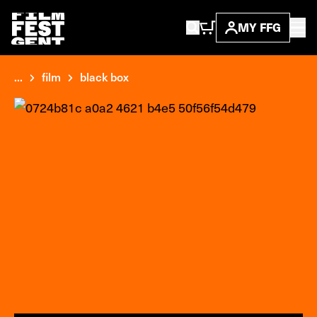
MY FFG
...
film
black box