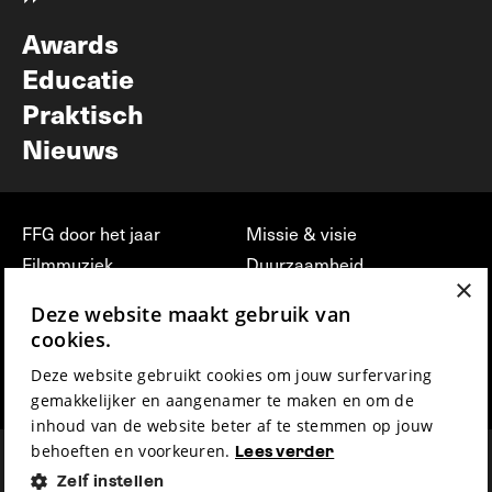
Nieuwsbrief
Awards
Educatie
Praktisch
Nieuws
FFG door het jaar
Missie & visie
Filmmuziek
Duurzaamheid
×
Partners
Jobs, stages &
Deze website maakt gebruik van
vrijwilligerswerk bij FFG
Press & Industry
cookies.
Contact
Film indienen
Deze website gebruikt cookies om jouw surfervaring
Privacy & Disclaimer
Film Fest Friends
gemakkelijker en aangenamer te maken en om de
inhoud van de website beter af te stemmen op jouw
behoeften en voorkeuren.
Lees verder
Zelf instellen