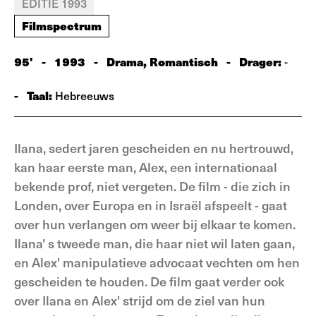
EDITIE 1993
Filmspectrum
95'
-
1993
-
Drama, Romantisch
-
Drager:
-
-
Taal:
Hebreeuws
Ilana, sedert jaren gescheiden en nu her­trouwd,
kan haar eerste man, Alex, een internationaal
bekende prof, niet verge­ten. De film - die zich in
Londen, over Europa en in Israël afspeelt - gaat
over hun verlangen om weer bij elkaar te komen.
Ilana' s tweede man, die haar niet wil laten gaan,
en Alex' manipula­tieve advocaat vechten om hen
geschei­den te houden. De film gaat verder ook
over Ilana en Alex' strijd om de ziel van hun