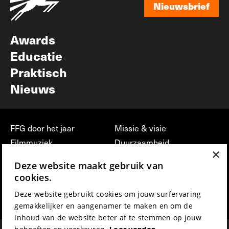
Nieuwsbrief
Nieuwsbrief
Awards
Educatie
Praktisch
Nieuws
FFG door het jaar
Missie & visie
Filmmuziek
Duurzaamheid
×
Partners
Jobs, stages &
Deze website maakt gebruik van
vrijwilligerswerk bij FFG
Press & Industry
cookies.
Contact
Film indienen
Deze website gebruikt cookies om jouw surfervaring
Privacy & Disclaimer
Film Fest Friends
gemakkelijker en aangenamer te maken en om de
inhoud van de website beter af te stemmen op jouw