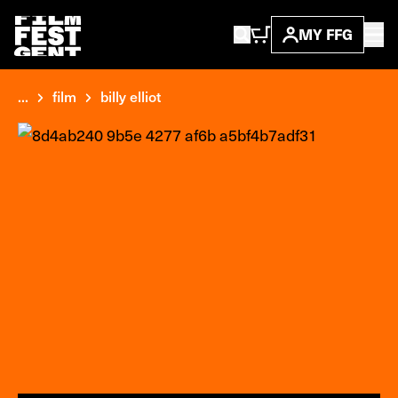
MY FFG
...
film
billy elliot