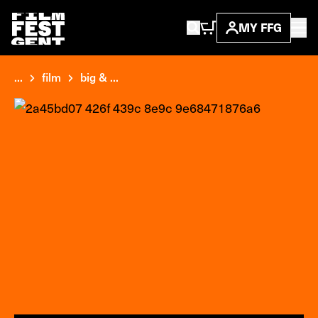
MY FFG
...
film
big & ...