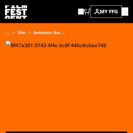
MY FFG
...
film
between the ...