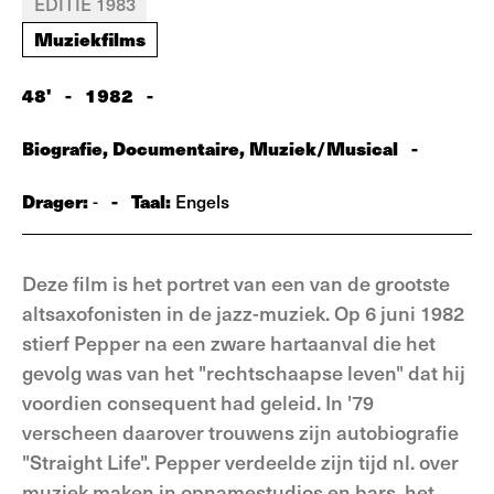
EDITIE 1983
Muziekfilms
48'
-
1982
-
Biografie, Documentaire, Muziek/Musical
-
Drager:
-
Taal:
-
Engels
Deze film is het portret van een van de grootste
altsaxofonisten in de jazz-muziek. Op 6 juni 1982
stierf Pepper na een zware hartaanval die het
gevolg was van het "rechtschaapse leven" dat hij
voordien consequent had geleid. In '79
verscheen daarover trouwens zijn autobiografie
"Straight Life". Pepper verdeelde zijn tijd nl. over
muziek maken in opnamestudios en bars, het