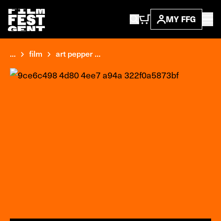
MY FFG
...
film
art pepper ...