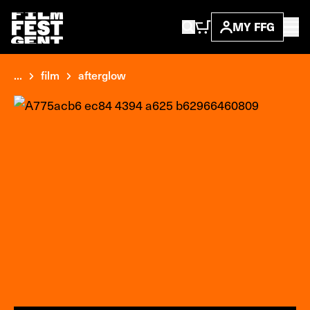
MY FFG
...
film
afterglow