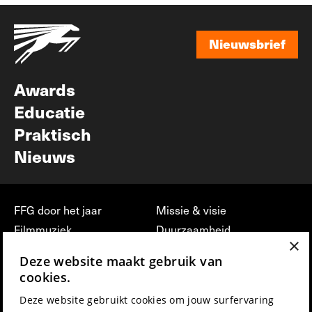
Nieuwsbrief
Nieuwsbrief
Awards
Educatie
Praktisch
Nieuws
FFG door het jaar
Missie & visie
Filmmuziek
Duurzaamheid
×
Partners
Jobs, stages &
Deze website maakt gebruik van
vrijwilligerswerk bij FFG
Press & Industry
cookies.
Contact
Film indienen
Deze website gebruikt cookies om jouw surfervaring
Privacy & Disclaimer
Film Fest Friends