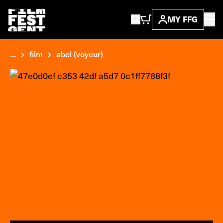
MY FFG
...
film
abel (voyeur)