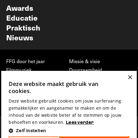
Awards
Educatie
Praktisch
Nieuws
FFG door het jaar
Missie & visie
Filmmuziek
Duurzaamheid
×
Partners
Jobs, stages &
Deze website maakt gebruik van
vrijwilligerswerk bij FFG
Press & Industry
cookies.
Contact
Film indienen
Deze website gebruikt cookies om jouw surfervaring
Privacy & Disclaimer
Film Fest Friends
gemakkelijker en aangenamer te maken en om de
inhoud van de website beter af te stemmen op jouw
behoeften en voorkeuren.
Lees verder
Zelf instellen