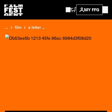
MY FFG
...
film
a letter ...