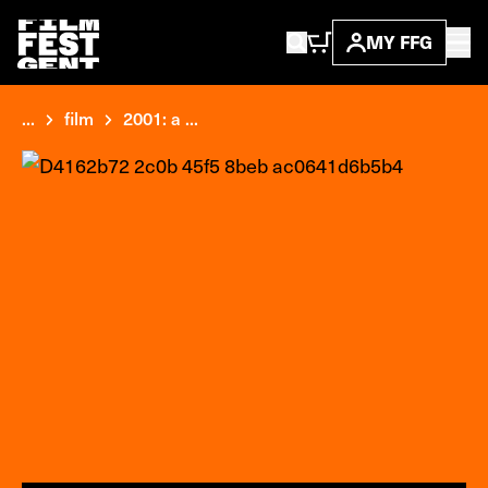
MY FFG
...
film
2001: a ...