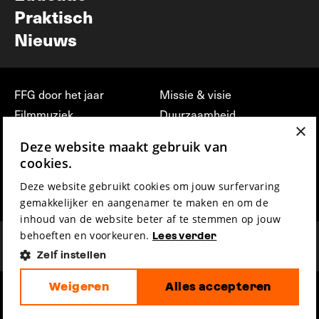
Praktisch
Nieuws
FFG door het jaar
Missie & visie
Filmmuziek
Duurzaamheid
×
Partners
Jobs, stages &
Deze website maakt gebruik van
vrijwilligerswerk bij FFG
Press & Industry
cookies.
Contact
Film indienen
Deze website gebruikt cookies om jouw surfervaring
Privacy & Disclaimer
Film Fest Friends
gemakkelijker en aangenamer te maken en om de
inhoud van de website beter af te stemmen op jouw
behoeften en voorkeuren.
Lees verder
Zelf instellen
Weigeren
Alles accepteren
hosted by
made by