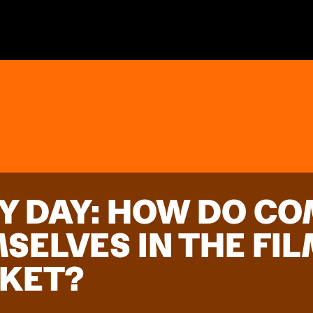
RY DAY: HOW DO C
SELVES IN THE FI
KET?