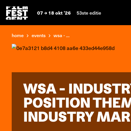
07
18 okt '26
53ste editie
home
events
wsa - ...
WSA - INDUST
POSITION THEM
INDUSTRY MAR