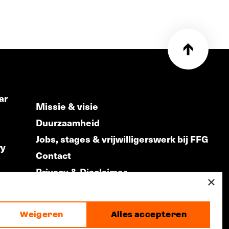
ar
Missie & visie
Duurzaamheid
Jobs, stages & vrijwilligerswerk bij FFG
ry
Contact
Privacy & Disclaimer
ds
×
Weigeren
Alles accepteren