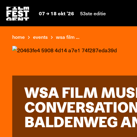
07
18 okt '26
53ste editie
home
events
wsa film ...
WSA FILM MUSI
CONVERSATION
BALDENWEG AN