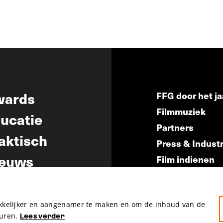
wards
FFG door het ja
Filmmuziek
ucatie
Partners
aktisch
Press & Indust
euws
Film indienen
Film Fest Frien
akkelijker en aangenamer te maken en om de inhoud van de
uren.
Lees verder