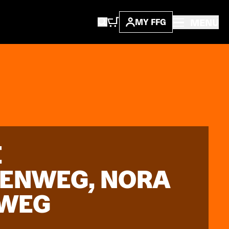
MENU
MY FFG
E
DENWEG, NORA
NWEG