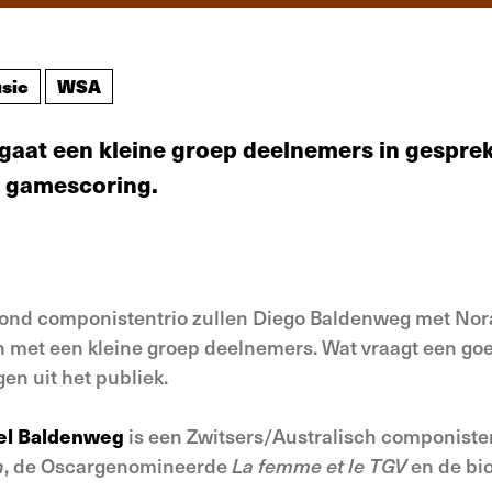
sic
WSA
gaat een kleine groep deelnemers in gesprek
en gamescoring.
oond componistentrio zullen Diego Baldenweg met Nor
len met een kleine groep deelnemers. Wat vraagt een 
en uit het publiek.
nel Baldenweg
is
een Zwitsers/Australisch componiste
h
, de Oscargenomineerde
La femme et le TGV
en de bi