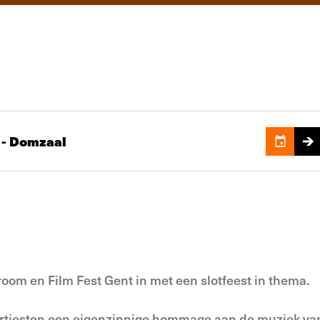
 - Domzaal
room en Film Fest Gent in met een slotfeest in thema.
e artiesten een eigenzinnige hommage aan de muziek v