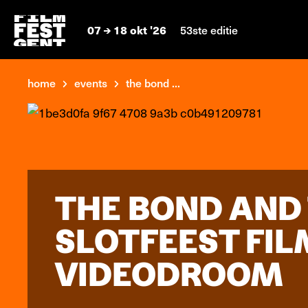
07
18 okt '26
53ste editie
home
events
the bond ...
THE BOND AND 
SLOTFEEST FIL
VIDEODROOM