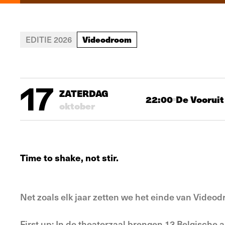
Videodroom
EDITIE 2026
17
ZATERDAG
22:00
De Vooruit
oktober
Time to shake, not stir.
Net zoals elk jaar zetten we het einde van Videod
First up: In de theaterzaal brengen 13 Belgisch