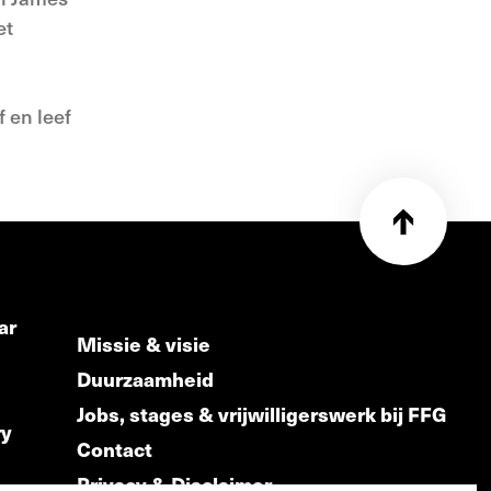
et
 en leef
ar
Missie & visie
Duurzaamheid
Jobs, stages & vrijwilligerswerk bij FFG
ry
Contact
Privacy & Disclaimer