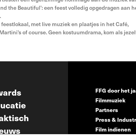
 and the Beautiful’: een feest volledig opgedragen aan h
.
estlokaal, met live muziek en plaatjes in het Café,
Martini's of course. Geen kostuumdrama, kom als jezelf
wards
FFG door het ja
Filmmuziek
ucatie
Partners
aktisch
Press & Indust
euws
Film indienen