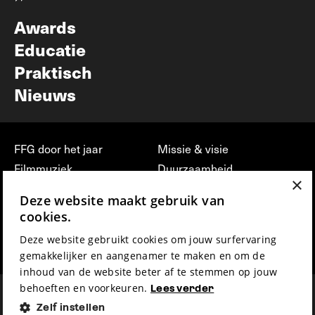
Nieuwsbrief
Awards
Educatie
Praktisch
Nieuws
FFG door het jaar
Missie & visie
Filmmuziek
Duurzaamheid
×
Partners
Jobs, stages &
Deze website maakt gebruik van
vrijwilligerswerk bij FFG
Press & Industry
cookies.
Contact
Film indienen
Deze website gebruikt cookies om jouw surfervaring
Privacy & Disclaimer
Film Fest Friends
gemakkelijker en aangenamer te maken en om de
inhoud van de website beter af te stemmen op jouw
behoeften en voorkeuren.
Lees verder
Zelf instellen