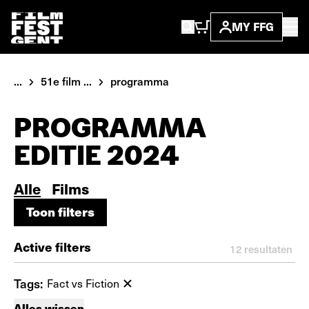
MY FFG
...
51e film ...
programma
PROGRAMMA
EDITIE 2024
Alle
Films
Toon filters
Toon filters
Active filters
12
resultaten
Tags:
Fact vs Fiction
Alles wissen