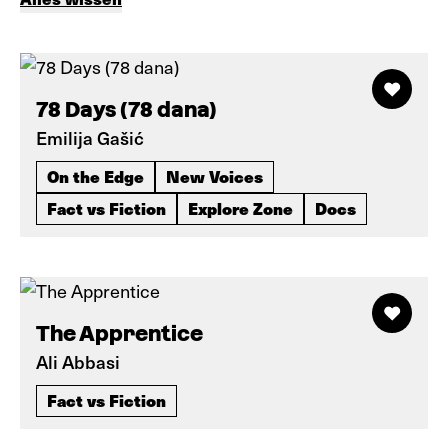
78 Days (78 dana)
Emilija Gašić
On the Edge
New Voices
Fact vs Fiction
Explore Zone
Docs
The Apprentice
Ali Abbasi
Fact vs Fiction