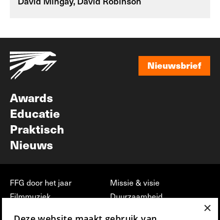
David Mingay, David Robinson
Nieuwsbrief
Nieuwsbrief
Awards
Educatie
Praktisch
Nieuws
FFG door het jaar
Missie & visie
Filmmuziek
Duurzaamheid
×
Partners
Jobs, stages &
Deze website maakt gebruik van