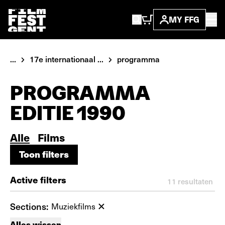
MY FFG
...
17e internationaal ...
programma
PROGRAMMA
EDITIE 1990
Alle
Films
Toon filters
Toon filters
Active filters
11
resultaten
Sections:
Muziekfilms
Alles wissen