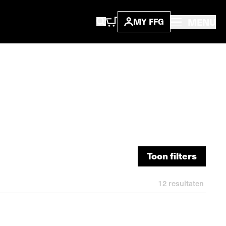
MENU
MY FFG
Toon filters
Toon filters
12
resultaten