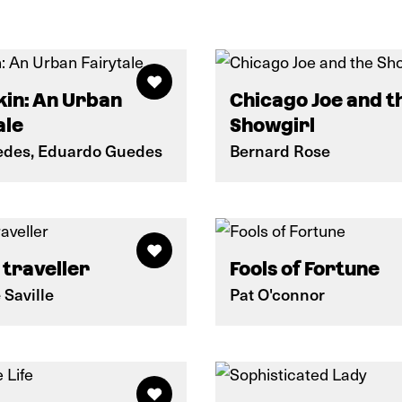
in: An Urban
Chicago Joe and t
ale
Showgirl
des, Eduardo Guedes
Bernard Rose
 traveller
Fools of Fortune
 Saville
Pat O'connor