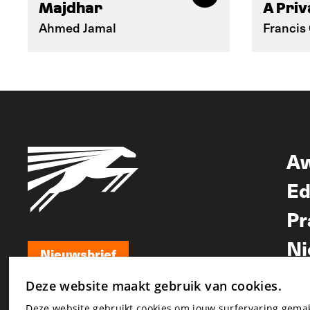
Majdhar
A Priv
Ahmed Jamal
Francis
A
Ed
Pr
Ni
Nieuwsbrief
Nieuwsbrief
Deze website maakt gebruik van cookies.
Deze website gebruikt cookies om jouw surfervaring gem