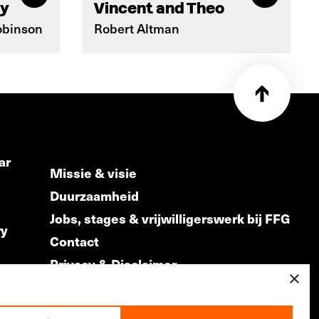
dy
Vincent and Theo
obinson
Robert Altman
ar
Missie & visie
Duurzaamheid
Jobs, stages & vrijwilligerswerk bij FFG
ry
Contact
Privacy & Disclaimer
ds
×