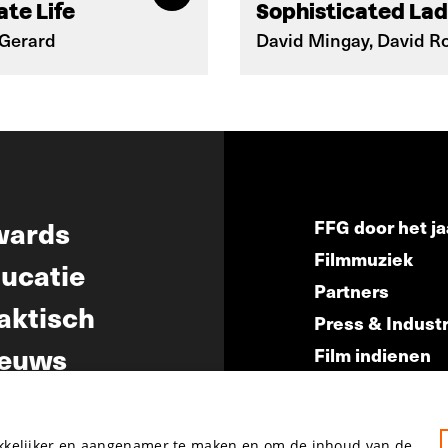
ate Life
Sophisticated La
 Gerard
David Mingay, David R
wards
FFG door het ja
Filmmuziek
ucatie
Partners
aktisch
Press & Indust
euws
Film indienen
Film Fest Frien
akkelijker en aangenamer te maken en om de inhoud van de