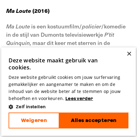
Ma Loute
(2016)
Ma Loute
is een kostuumfilm/
policier
/komedie
in de stijl van Dumonts televisiewerkje
P’tit
Quinquin,
maar dit keer met sterren in de
hoofdrollen (Juliette Binoche, Fabrice Luchini,
×
Valeria Bruni Tedeschi).
Deze website maakt gebruik van
cookies.
Omdat dit de enige film is van Dumont die ik
Deze website gebruikt cookies om jouw surfervaring
gemist heb, geef ik hieronder een vrije bewerking
gemakkelijker en aangenamer te maken en om de
van een recensie in het Franse blad
Les
inhoud van de website beter af te stemmen op jouw
behoeften en voorkeuren.
Inrockuptibles.
Lees verder
Zelf instellen
‘Andermaal gesitueerd in het noorden van
Weigeren
Alles accepteren
Frankrijk, streek met naast een eigen accent
magnifieke landschappen door Dumont gefilmd