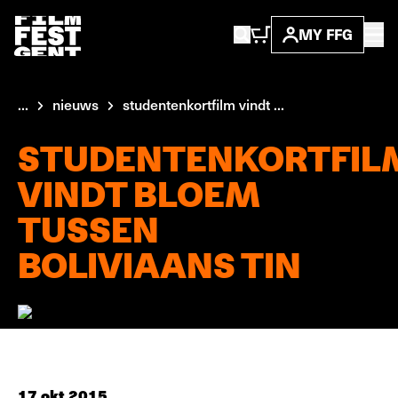
MY FFG
...
nieuws
studentenkortfilm vindt ...
STUDENTENKORTFIL
VINDT BLOEM
TUSSEN
BOLIVIAANS TIN
17 okt 2015