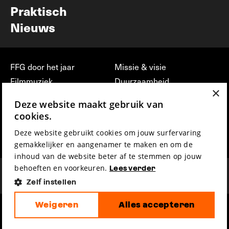
Praktisch
Nieuws
FFG door het jaar
Missie & visie
Filmmuziek
Duurzaamheid
×
Partners
Jobs, stages &
Deze website maakt gebruik van
vrijwilligerswerk bij FFG
Press & Industry
cookies.
Contact
Film indienen
Deze website gebruikt cookies om jouw surfervaring
Privacy & Disclaimer
Film Fest Friends
gemakkelijker en aangenamer te maken en om de
inhoud van de website beter af te stemmen op jouw
behoeften en voorkeuren.
Lees verder
Zelf instellen
Weigeren
Alles accepteren
hosted by
made by