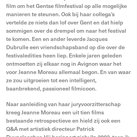
film om het Gentse filmfestival op alle mogelijke
manieren te steunen. Ook bij haar collega’s
vertelde ze niets dan lof over Gent en dat hielp
sommigen over de drempel om naar het festival
te komen. Een en ander leverde Jacques
Dubrulle een vriendschapsband op die over de
festivaledities heen liep. Enkele jaren geleden
ontmoetten zij elkaar nog in Avignon waar het
voor Jeanne Moreau allemaal begon. En van waar
ze zou uitgroeien tot een intelligent,
baanbrekend, passioneel filmicoon.
Naar aanleiding van haar juryvoorzitterschap
kreeg Jeanne Moreau een uit tien films
bestaande retrospectieve en hield zij ook een
Q&A met artistiek directeur Patrick
Duynslaegher. Hij herinnert zich: ‘In 2003, toen ik