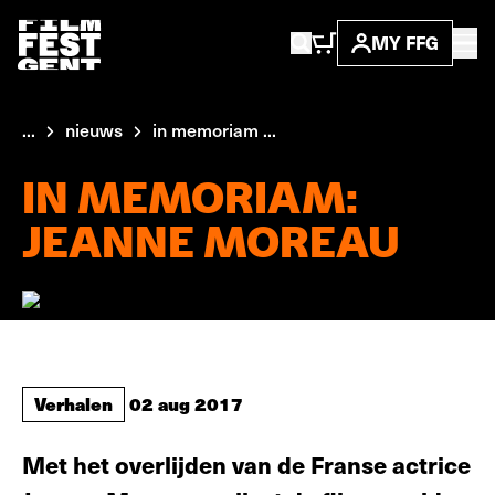
MY FFG
...
nieuws
in memoriam ...
IN MEMORIAM:
JEANNE MOREAU
Verhalen
02 aug 2017
Met het overlijden van de Franse actrice