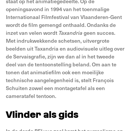
staat op het animatiegedeelte. Op de
openingsavond in 1994 van het toenmalige
Internationaal Filmfestival van Vlaanderen-Gent
wordt de film gemengd onthaald. Ondanks de
inzet van velen wordt
Taxandria
geen succes.
Met indrukwekkende schetsen, uitvergrote
beelden uit Taxandria en audiovisuele uitleg over
de Servaisgrafie, zijn we dan al in het tweede
deel van de tentoonstelling beland. Om aan te
tonen dat animatiefilm ook een moeilijke
technische aangelegenheid is, stelt François
Schuiten zowel een montagetafel als een
cameratafel tentoon.
Vlinder als gids
In de derde BELvue zaal komt het surrealisme en