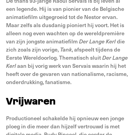
De thans 93-jarige Raoul Servais is bij leven al
een legende. Hij is van pionier van de Belgische
animatiefilm uitgegroeid tot de Nestor ervan.
Maar zelfs als dusdanig pioniert hij voort. Het is
alleen nog even wachten op de wereldpremière
van zijn jongste animatiefilm
Der Lange Kerl
die
zich zoals zijn vorige,
Tank
, afspeelt tijdens de
Eerste Wereldoorlog. Thematisch sluit
Der Lange
Kerl
aan bij vorig werk van Servais waarin hij het
heeft over de gevaren van nationalisme, racisme,
onderdrukking, fanatisme.
Vrijwaren
Productioneel schakelde hij opnieuw een jonge
ploeg in die meer dan hijzelf vertrouwd is met
digitale media. Rudy Pinceel, die eerder de