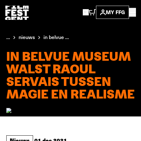
MY FFG
...
nieuws
in belvue ...
IN BELVUE MUSEUM
WALST RAOUL
SERVAIS TUSSEN
MAGIE EN REALISME
Nieuws
01 dec 2021