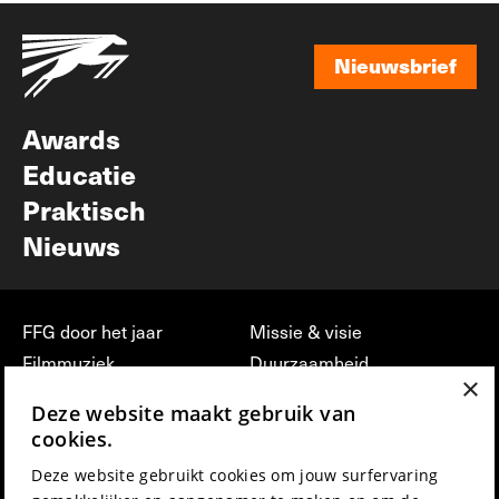
Nieuwsbrief
Nieuwsbrief
Awards
Educatie
Praktisch
Nieuws
FFG door het jaar
Missie & visie
Filmmuziek
Duurzaamheid
×
Partners
Jobs, stages &
Deze website maakt gebruik van
vrijwilligerswerk bij FFG
Press & Industry
cookies.
Contact
Film indienen
Deze website gebruikt cookies om jouw surfervaring
Privacy & Disclaimer
Film Fest Friends