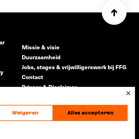
ar
Missie & visie
Duurzaamheid
Jobs, stages & vrijwilligerswerk bij FFG
ry
Contact
Privacy & Disclaimer
ds
×
Weigeren
Alles accepteren
made by