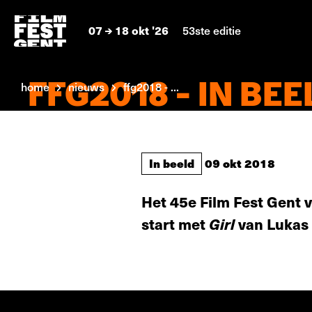
07
18 okt '26
53ste editie
FFG2018 - IN BEE
home
nieuws
ffg2018 - ...
In beeld
09 okt 2018
Het 45e Film Fest Gent v
start met
Girl
van Lukas 