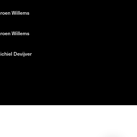
eroen Willems
eroen Willems
chiel Devijver