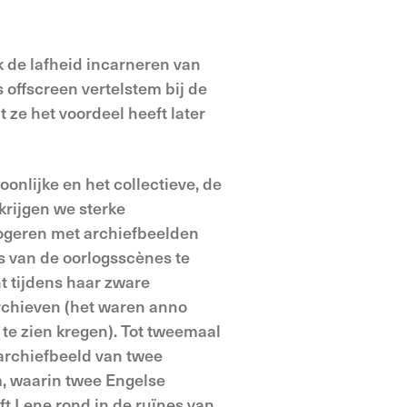
 de lafheid incarneren van
 offscreen vertelstem bij de
t ze het voordeel heeft later
onlijke en het collectieve, de
 krijgen we sterke
logeren met archiefbeelden
ts van de oorlogsscènes te
 tijdens haar zware
archieven (het waren anno
te zien kregen). Tot tweemaal
 archiefbeeld van twee
m, waarin twee Engelse
ft Lene rond in de ruïnes van