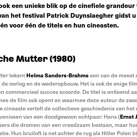
ok een unieke blik op de cinefiele grandeu
van het festival Patrick Duynslaegher gidst u
én voor één de titels en hun cineasten.
che Mutter (1980)
ter
tekent
Helma Sanders-Brahms
een van de meest 
, de oorlog en de wederopbouw. Het is ook de enige fi
n commercieel succes scoorde. De titel is ontleend aa
ee de film ook opent en waarmee deze auteur de zwart
 cineaste vertelt de collectieve geschiedenis van het
evenissen van een doodgewoon echtpaar: Hans (
Ernst 
tsers die dromen van een vreedzaam bestaan, maar hun
tie. Hun bruiloft is net achter de rug als Hitler Polen