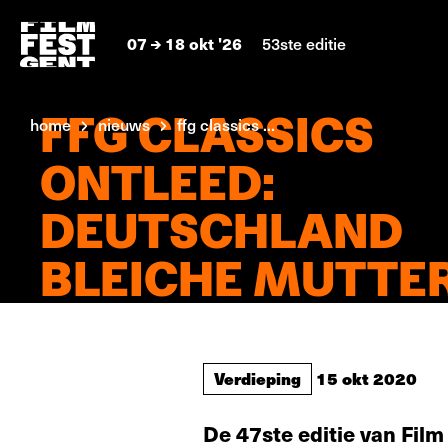
07
18 okt '26
53ste editie
FFG CLASSICS
home
nieuws
ffg classics ...
ONTLEED:
DEUTSCHLAND
BLEICHE MUTTE
Verdieping
15 okt 2020
De 47ste editie van Film