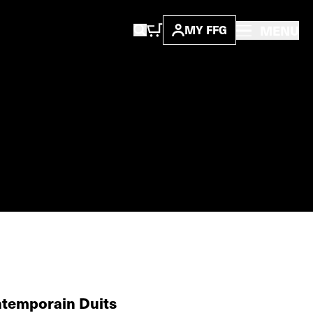
MENU
MY FFG
ontemporain Duits