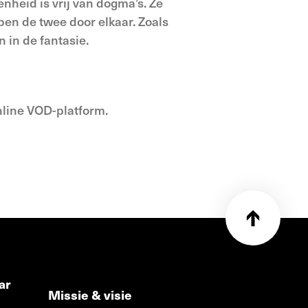
nheid is vrij van dogma’s. Ze
pen de twee door elkaar. Zoals
 in de fantasie.
nline VOD-platform.
ar
Missie & visie