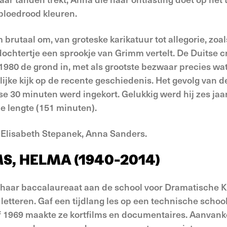
bloedrood kleuren.
 brutaal om, van groteske karikatuur tot allegorie, zoal
chtertje een sprookje van Grimm vertelt. De Duitse cri
1980 de grond in, met als grootste bezwaar precies wat
ijke kijk op de recente geschiedenis. Het gevolg van d
ease 30 minuten werd ingekort. Gelukkig werd hij zes ja
le lengte (151 minuten).
, Elisabeth Stepanek, Anna Sanders.
, HELMA (1940-2014)
haar baccalaureaat aan de school voor Dramatische 
letteren. Gaf een tijdlang les op een technische school
 1969 maakte ze kortfilms en documentaires. Aanvanke