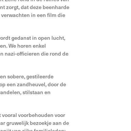
ent zorgt, dat deze beenharde
n verwachten in een film die
ordt gedanst in open lucht,
sen. We horen enkel
 nazi-officieren die rond de
een sobere, gestileerde
 op een zandheuvel, door de
ndelen, stilstaan en
jft vooral voorbehouden voor
aar gruwelijk bezoekje aan de
apijt van rijke familieleden;