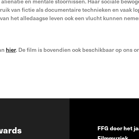
; aliënatie en mentale stoornissen. Haar sociale bewoge
ruik van fictie als documentaire technieken en vaak lo
n van het alledaagse leven ook een vlucht kunnen nemen
kan
hier
. De film is bovendien ook beschikbaar op ons o
wards
FFG door het ja
Filmmuziek