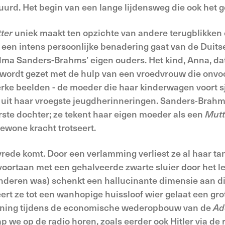
uurd. Het begin van een lange lijdensweg die ook het ge
ter
uniek maakt ten opzichte van andere terugblikken
 een intens persoonlijke benadering gaat van de Duits
ma Sanders-Brahms’ eigen ouders. Het kind, Anna, dat 
ordt gezet met de hulp van een vroedvrouw die onvoo
 Sterke beelden - de moeder die haar kinderwagen voort
uit haar vroegste jeugdherinneringen. Sanders-Brahms
rste dochter; ze tekent haar eigen moeder als een
Mutt
ewone kracht trotseert.
vrede komt. Door een verlamming verliest ze al haar tan
oortaan met een gehalveerde zwarte sluier door het le
nderen was) schenkt een hallucinante dimensie aan di
eert ze tot een wanhopige huissloof wier gelaat een gro
nning tijdens de economische wederopbouw van de
Ad
 we op de radio horen, zoals eerder ook Hitler via de