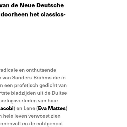
r van de Neue Deutsche
 doorheen het classics-
radicale en onthutsende
lm van Sanders-Brahms die in
n een profetisch gedicht van
ste bladzijden uit de Duitse
 oorlogsverleden van haar
Jacobi
) en Lene (
Eva Mattes
)
 hele leven verwoest zien
 binnenvalt en de echtgenoot