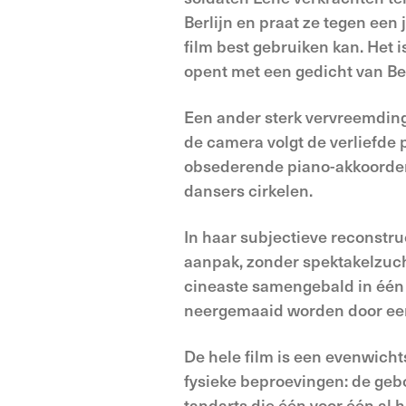
Berlijn en praat ze tegen ee
film best gebruiken kan. Het 
opent met een gedicht van Ber
Een ander sterk vervreemdings
de camera volgt de verliefde
obsederende piano-akkoorden 
dansers cirkelen.
In haar subjectieve reconstru
aanpak, zonder spektakelzuch
cineaste samengebald in één 
neergemaaid worden door een
De hele film is een evenwicht
fysieke beproevingen: de gebo
tandarts die één voor één al h