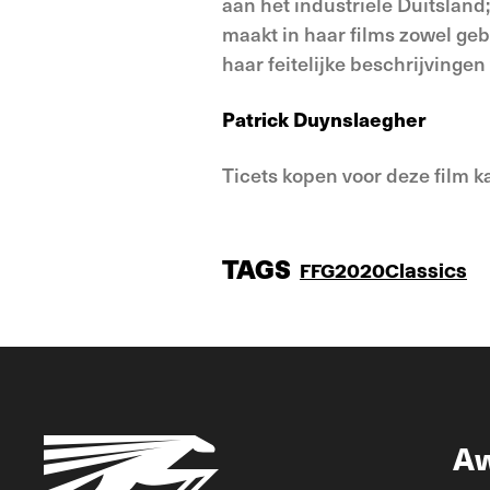
aan het industriële Duitsland
maakt in haar films zowel geb
haar feitelijke beschrijvinge
Patrick Duynslaegher
Ticets kopen voor deze film 
TAGS
FFG2020
Classics
A