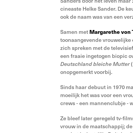
Sanders door het leven maar 
cineaste Helke Sander. De ke
ook de naam was van een verze
Samen met
Margarethe von 
toonaangevende vrouwelijke c
zich spreken met de televisie
een fraaie ingetogen biopic o
Deutschland bleiche Mutter
(
onopgemerkt voorbij.
Sinds haar debuut in 1970 maa
moeilijk het was voor een vro
crews - een mannenclubje - w
Ze bleef later geregeld tv-f
vrouw in de maatschappij; de