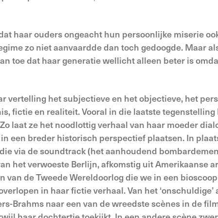
dat haar ouders ongeacht hun persoonlijke miserie ook
rregime zo niet aanvaardde dan toch gedoogde. Maar als
an toe dat haar generatie wellicht alleen beter is omda
vertelling het subjectieve en het objectieve, het perso
, fictie en realiteit. Vooral in die laatste tegenstelling
Zo laat ze het noodlottig verhaal van haar moeder dia
 in een breder historisch perspectief plaatsen. In plaa
e die via de soundtrack (het aanhoudend bombardement
van het verwoeste Berlijn, afkomstig uit Amerikaanse 
n van de Tweede Wereldoorlog die we in een bioscoop 
verlopen in haar fictie verhaal. Van het ‘onschuldige’
ers-Brahms naar een van de wreedste scènes in de fil
wijl haar dochtertje toekijkt. In een andere scène zwer