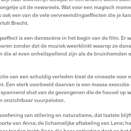
n jongetje uit de newsreels. Wat voor een magisch mom
is ook een van de vele vervreemdingseffecten die je ka
tolt Brecht.
effect is een dansscène in het begin van de film. Er w
 paren zonder dat de muziek weerklinkt waarop ze dan
die al even onheilspellend zijn als de bruinhemden en
ctie van een schuldig verleden kiest de cineaste voor 
t. Een sterk voorbeeld daarvan is een massa executie
spannend shot van de gevangenen die de heuvel op wa
 onzichtbaar vuurpeloton.
soefening van stilering en naturalisme, dat laatste bli
orte van Anna; de lichamelijke aftakeling van Lene; h
aar tanden trekt; Anna die haar ontlasting doet op het t