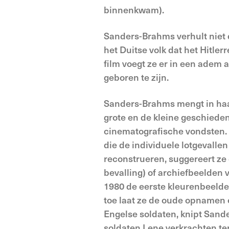
binnenkwam).
Sanders-Brahms verhult niet 
het Duitse volk dat het Hitle
film voegt ze er in een adem a
geboren te zijn.
Sanders-Brahms mengt in haar 
grote en de kleine geschiedenis
cinematografische vondsten. 
die de individuele lotgevallen
reconstrueren, suggereert z
bevalling) of archiefbeelden 
1980 de eerste kleurenbeelde
toe laat ze de oude opnamen o
Engelse soldaten, knipt Sand
soldaten Lene verkrachten ter