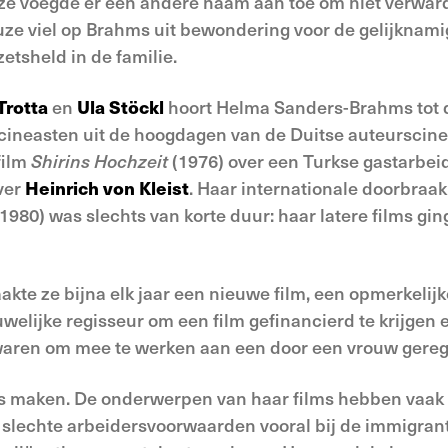
ze voegde er een andere naam aan toe om niet verwar
uze viel op Brahms uit bewondering voor de gelijknam
tsheld in de familie.
Trotta
en
Ula Stöckl
hoort Helma Sanders-Brahms tot 
ineasten uit de hoogdagen van de Duitse auteurscinema
film
Shirins Hochzeit
(1976) over een Turkse gastarbei
ver
Heinrich von Kleist
. Haar internationale doorbraak
1980) was slechts van korte duur: haar latere films gi
kte ze bijna elk jaar een nieuwe film, een opmerkelijk
uwelijke regisseur om een film gefinancierd te krijgen
aren om mee te werken aan een door een vrouw geregi
ilms maken. De onderwerpen van haar films hebben vaak
 slechte arbeidersvoorwaarden vooral bij de immigrant