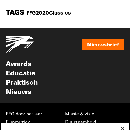
TAGS
FFG2020
Classics
Nieuwsbrief
Nieuwsbrief
Awards
Educatie
Praktisch
Nieuws
FFG door het jaar
Missie & visie
Filmmuziek
Duurzaamheid
×
Partners
Jobs, stages &