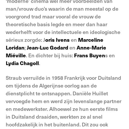
‘moderne’ cinema wel meer voorbeelden van
man/vrouw duo’s waarin de man meestal op de
voorgrond trad maar vooral de vrouw de
theoretische basis legde en meer dan haar
wederhelft voor de intellectuele en ideologische
sérieux zorgde: J
oris Ivens
en
Marceline
Loridan
;
Jean-Luc Godard
en
Anne-Marie
Miéville
. En dichter bij huis:
Frans Buyen
s en
Lydia Chagoll
.
Straub verruilde in 1958 Frankrijk voor Duitsland
om tijdens de Algerijnse oorlog aan de
dienstplicht te ontsnappen. Danièle Huillet
vervoegde hem en werd zijn levenslange partner
en medewerkster. Alhoewel ze hun eerste films
in Duitsland draaiden, werkten ze al snel
hoofdzakelijk in het buitenland. Dit zou ook