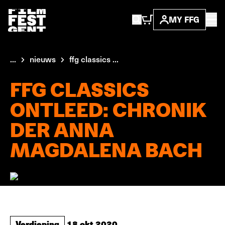
MY FFG
...
nieuws
ffg classics ...
FFG CLASSICS
ONTLEED: CHRONIK
DER ANNA
MAGDALENA BACH
Verdieping
18 okt 2020