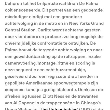
behoren tot het briljantste wat Brian De Palma
ooit ensceneerde. Dit portret van een gedoemde
misdadiger eindigt met een grandioze
achtervolging in de metro en in New Yorks Grand
Central Station. Carlito wordt achterna gezeten
door vier doders en probeert zo lang mogelijk de
onvermijdelijke confrontatie te ontwijken. De
Palma bouwt de tergende achtervolging op naar
een gewelduitbarsting op de roltrappen. Inzake
cameravoering, montage, ritme en scoring is
deze sequentie een echt huzarenstukje,
geserveerd door een regisseur die al eerder in
gepolijste Amerikaanse spoorwegtempels zijn
suspense kunstjes gretig etaleerde. Denk aan de
afrekening tussen Eliott Ness en de trawanten
van Al Capone in de trappenscène in Chicago’s
Union Station in '
The Untouchables
' (1987) of de