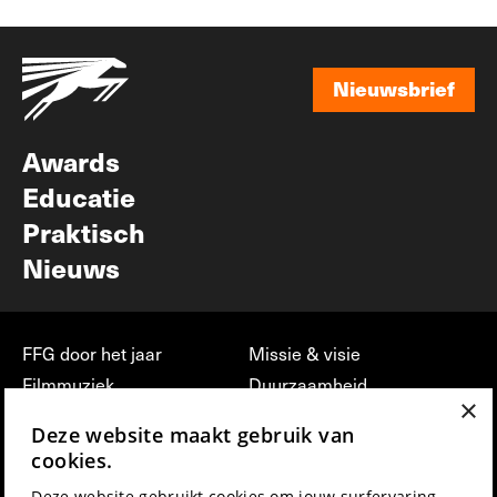
Nieuwsbrief
Nieuwsbrief
Awards
Educatie
Praktisch
Nieuws
FFG door het jaar
Missie & visie
Filmmuziek
Duurzaamheid
×
Partners
Jobs, stages &
Deze website maakt gebruik van
vrijwilligerswerk bij FFG
Press & Industry
cookies.
Contact
Film indienen
Deze website gebruikt cookies om jouw surfervaring