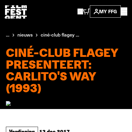
MY FFG
...
nieuws
ciné-club flagey ...
CINÉ-CLUB FLAGEY
PRESENTEERT:
CARLITO'S WAY
(1993)
Verdieping
13 dec 2017