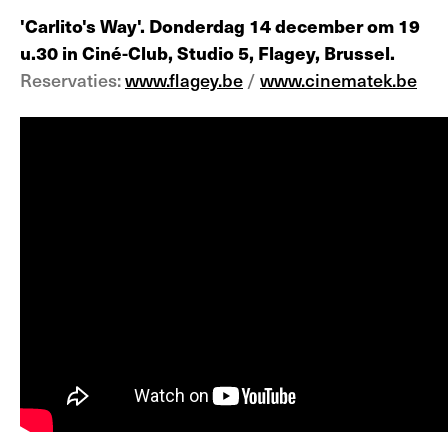
'Carlito's Way'. Donderdag 14 december om 19
u.30 in Ciné-Club, Studio 5, Flagey, Brussel.
Reservaties:
www.flagey.be
/
www.cinematek.be