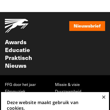
Nieuwsbrief
Nieuwsbrief
Awards
Educatie
Praktisch
Nieuws
FFG door het jaar
Missie & visie
Filmmuziek
Duurzaamheid
×
Partners
Jobs, stages &
Deze website maakt gebruik van
vrijwilligerswerk bij FFG
Press & Industry
cookies.