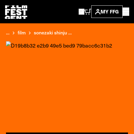
MY FFG
...
film
sonezaki shinju ...