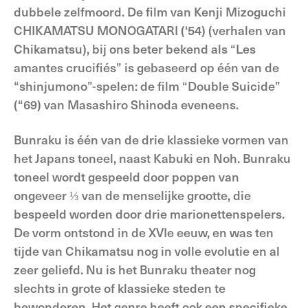
dubbele zelfmoord. De film van Kenji Mizoguchi
CHIKAMATSU MONOGATARI (‘54) (verhalen van
Chikamatsu), bij ons beter bekend als “Les
amantes crucifiés” is gebaseerd op één van de
“shinjumono”-spelen: de film “Double Suicide”
(“69) van Masashiro Shinoda eveneens.
Bunraku is één van de drie klassieke vormen van
het Japans toneel, naast Kabuki en Noh. Bunraku
toneel wordt gespeeld door poppen van
ongeveer ⅓ van de menselijke grootte, die
bespeeld worden door drie marionettenspelers.
De vorm ontstond in de XVIe eeuw, en was ten
tijde van Chikamatsu nog in volle evolutie en al
zeer geliefd. Nu is het Bunraku theater nog
slechts in grote of klassieke steden te
bewonderen. Het genre heeft ook een specifieke