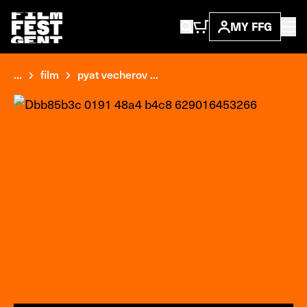
MY FFG
...
film
pyat vecherov ...