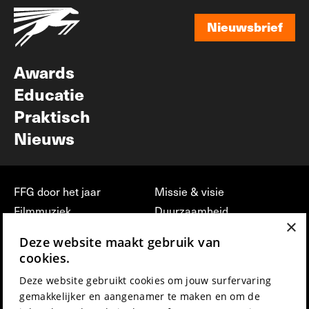
Nieuwsbrief
Nieuwsbrief
Awards
Educatie
Praktisch
Nieuws
FFG door het jaar
Missie & visie
Filmmuziek
Duurzaamheid
×
Partners
Jobs, stages &
Deze website maakt gebruik van
vrijwilligerswerk bij FFG
Press & Industry
cookies.
Contact
Film indienen
Deze website gebruikt cookies om jouw surfervaring
Privacy & Disclaimer
Film Fest Friends
gemakkelijker en aangenamer te maken en om de