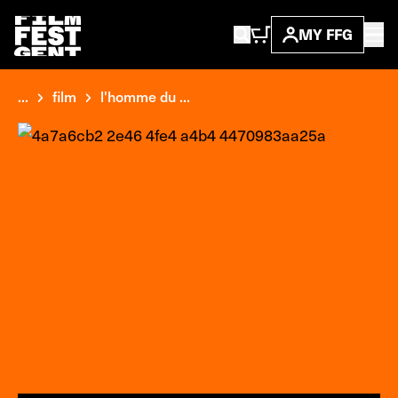
MY FFG
...
film
l'homme du ...