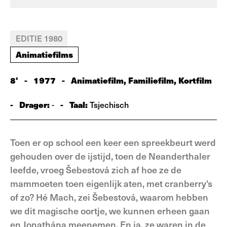
EDITIE 1980
Animatiefilms
8'
-
1977
-
Animatiefilm, Familiefilm, Kortfilm
-
Drager:
-
Taal:
-
Tsjechisch
Toen er op school een keer een spreekbeurt werd
gehouden over de ijstijd, toen de Neanderthaler
leefde, vroeg Šebestová zich af hoe ze de
mammoeten toen eigenlijk aten, met cranberry's
of zo? Hé Mach, zei Šebestová, waarom hebben
we dit magische oortje, we kunnen erheen gaan
en Jonathána meenemen. En ja, ze waren in de