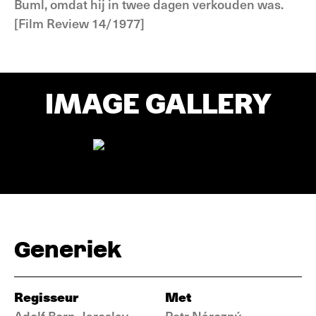
Buml, omdat hij in twee dagen verkouden was.
[Film Review 14/1977]
IMAGE GALLERY
Generiek
Regisseur
Met
Adolf Born, Jaroslav
Petr Nározný