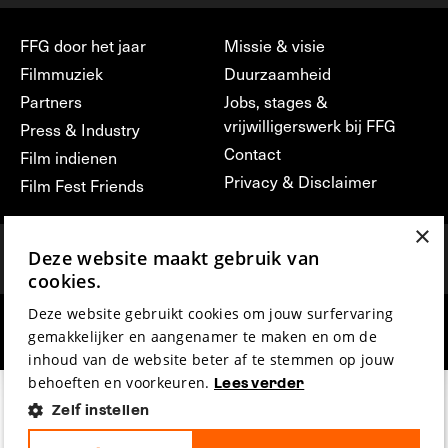
FFG door het jaar
Missie & visie
Filmmuziek
Duurzaamheid
Partners
Jobs, stages &
vrijwilligerswerk bij FFG
Press & Industry
Contact
Film indienen
Privacy & Disclaimer
Film Fest Friends
×
Deze website maakt gebruik van
cookies.
Deze website gebruikt cookies om jouw surfervaring
hosted by
made by
gemakkelijker en aangenamer te maken en om de
inhoud van de website beter af te stemmen op jouw
behoeften en voorkeuren.
Lees verder
Zelf instellen