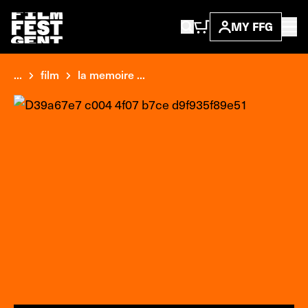
MY FFG
...
film
la memoire ...