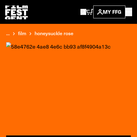
MY FFG
...
film
honeysuckle rose