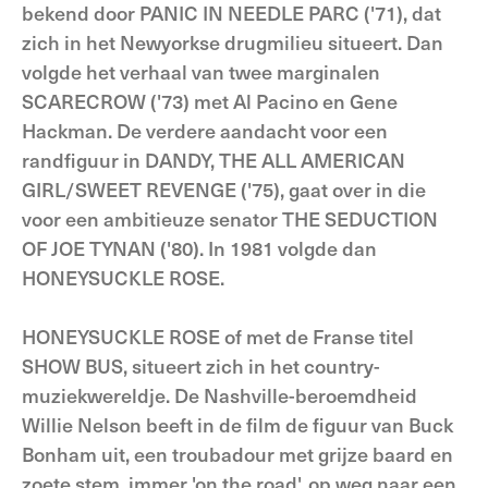
bekend door PANIC IN NEEDLE PARC ('71), dat
zich in het Newyorkse drugmilieu situeert. Dan
volgde het verhaal van twee marginalen
SCARECROW ('73) met Al Pacino en Gene
Hackman. De verdere aandacht voor een
randfiguur in DANDY, THE ALL AMERICAN
GIRL/SWEET REVENGE ('75), gaat over in die
voor een ambitieuze senator THE SEDUCTION
OF JOE TYNAN ('80). In 1981 volgde dan
HONEYSUCKLE ROSE.
HONEYSUCKLE ROSE of met de Franse titel
SHOW BUS, situeert zich in het country-
muziekwereldje. De Nashville-beroemdheid
Willie Nelson beeft in de film de figuur van Buck
Bonham uit, een troubadour met grijze baard en
zoete stem, immer 'on the road', op weg naar een