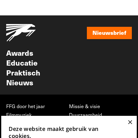
Nieuwsbrief
Nieuwsbrief
Awards
Educatie
Praktisch
Nieuws
FFG door het jaar
Missie & visie
Filmmuziek
Duurzaamheid
×
Partners
Jobs, stages &
Deze website maakt gebruik van
vrijwilligerswerk bij FFG
Press & Industry
cookies.