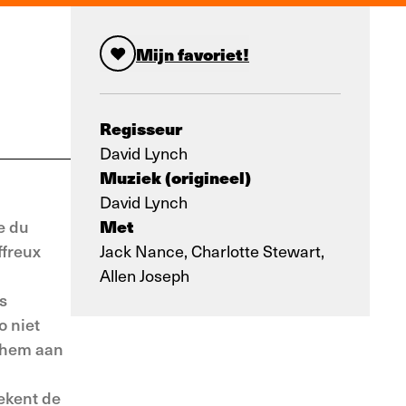
Mijn favoriet!
Regisseur
David Lynch
Muziek (origineel)
David Lynch
Met
e du
ffreux
Jack Nance, Charlotte Stewart,
Allen Joseph
s
o niet
e hem aan
tekent de