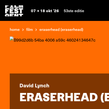
07
18 okt '26
53ste editie
home
film
eraserhead (eraserhead)
David Lynch
ERASERHEAD (