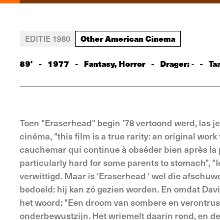
Other American Cinema
EDITIE 1980
89'
-
1977
-
Fantasy, Horror
-
Drager:
-
Taa
-
Toen "Eraserhead" begin '78 vertoond werd, las je
cinéma, "this film is a true rarity: an original wo
cauchemar qui continue à obséder bien après la pr
particularly hard for some parents to stomach”, "I
verwittigd. Maar is 'Eraserhead ' wel die afschuwel
bedoeld: hij kan zó gezien worden. En omdat David
het woord: "Een droom van sombere en verontruste
onderbewustzijn. Het wriemelt daarin rond, en de 