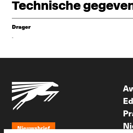
Technische gegeve
Drager
-
A
Ed
Pr
Ni
Nieuwsbrief