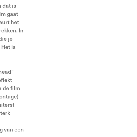
 dat is
ilm gaat
eurt het
rekken. In
ie je
 Het is
rhead”
ffekt
 de film
montage)
iterst
terk
k
ng van een