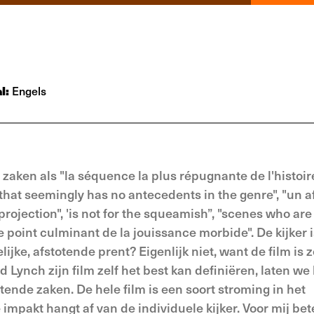
l:
Engels
 zaken als "la séquence la plus répugnante de l'histoir
rk that seemingly has no antecedents in the genre", "un a
ojection", 'is not for the squeamish”, "scenes who are
e point culminant de la jouissance morbide". De kijker i
ijke, afstotende prent? Eigenlijk niet, want de film is z
 Lynch zijn film zelf het best kan definiëren, laten w
nde zaken. De hele film is een soort stroming in het
impakt hangt af van de individuele kijker. Voor mij be