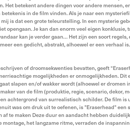
aten. Het betekent andere dingen voor andere mensen, en
betekenis in de film vinden. Als je naar een mysterief
 mij is dat een grote teleurstelling. In een mysterie geb
iet opengaan. Je kan dan enorm veel eigen konklusie, t
andaar kan je verder gaan… Het zijn een soort regels, d
meer een gedicht, abstrakt, alhoewel er een verhaal is.
beschrijven of droomsekwenties bevatten, geeft “Erase
merrieachtige mogelijkheden er onmogelijkheden. Dit e
 gaat slapen en/of wakker wordt (alhoewel er dromen in
e maker van de film (produktie, regie, scenario, dekor, 
n achtergrond van surrealistisch schilder. De film is u
nuit was om druk uit te oefenen, is "Eraserhead" een s
m af te maken Deze duur en aandacht hebben duidelij
, de montage, het langzame ritme, verraden de inspanni