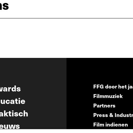
ns
wards
FFG door het ja
Filmmuziek
ucatie
Partners
aktisch
Press & Indust
euws
Film indienen