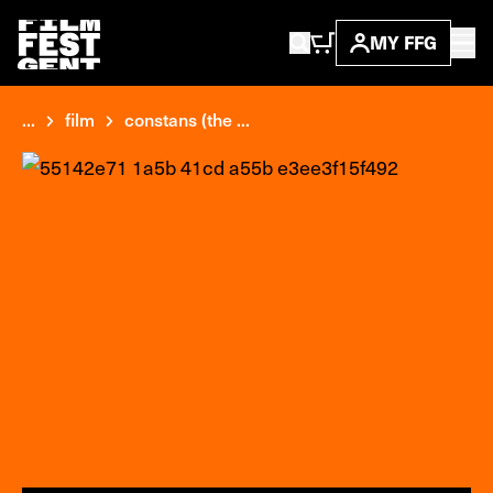
MY FFG
...
film
constans (the ...