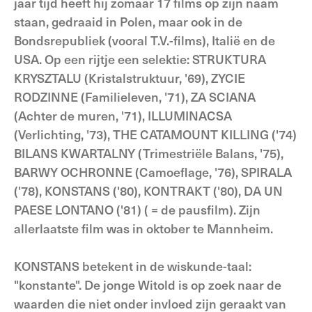
jaar tijd heeft hij zomaar 17 films op zijn naam
staan, gedraaid in Polen, maar ook in de
Bondsrepubliek (vooral T.V.-films), Italië en de
USA. Op een rijtje een selektie: STRUKTURA
KRYSZTALU (Kristalstruktuur, '69), ZYCIE
RODZINNE (Familieleven, '71), ZA SCIANA
(Achter de muren, '71), ILLUMINACSA
(Verlichting, '73), THE CATAMOUNT KILLING ('74)
BILANS KWARTALNY (Trimestriële Balans, '75),
BARWY OCHRONNE (Camoeflage, '76), SPIRALA
('78), KONSTANS ('80), KONTRAKT ('80), DA UN
PAESE LONTANO ('81) ( = de pausfilm). Zijn
allerlaatste film was in oktober te Mannheim.
KONSTANS betekent in de wiskunde-taal:
"konstante". De jonge Witold is op zoek naar de
waarden die niet onder invloed zijn geraakt van