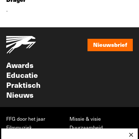
-
Nieuwsbrief
Nieuwsbrief
Awards
Educatie
Praktisch
Nieuws
FFG door het jaar
Missie & visie
Filmmuziek
Duurzaamheid
×
Partners
Jobs, stages &