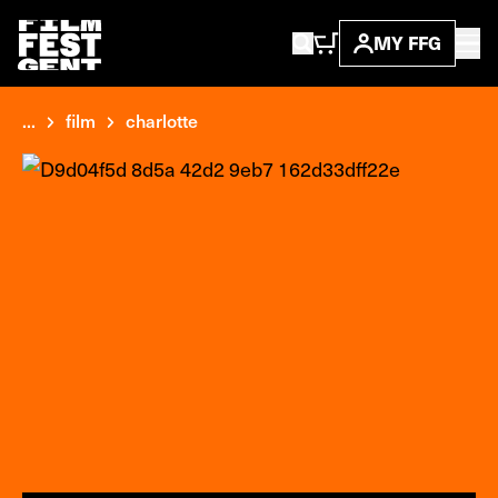
MY FFG
...
film
charlotte