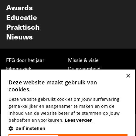
Awards
Educatie
Praktisch
Nieuws
FFG door het jaar
Missie & visie
Filmmuziek
Duurzaamheid
×
Partners
Jobs, stages &
Deze website maakt gebruik van
vrijwilligerswerk bij FFG
Press & Industry
cookies.
Contact
Film indienen
Deze website gebruikt cookies om jouw surfervaring
Privacy & Disclaimer
Film Fest Friends
gemakkelijker en aangenamer te maken en om de
inhoud van de website beter af te stemmen op jouw
behoeften en voorkeuren.
Lees verder
Zelf instellen