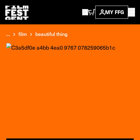
MY FFG
...
film
beautiful thing