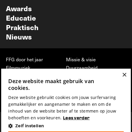
Nieuwsbrief
Awards
Educatie
Praktisch
Nieuws
FFG door het jaar
Missie & visie
Filmmuziek
Duurzaamheid
×
Partners
Jobs, stages &
Deze website maakt gebruik van
vrijwilligerswerk bij FFG
Press & Industry
cookies.
Contact
Film indienen
Deze website gebruikt cookies om jouw surfervaring
Privacy & Disclaimer
Film Fest Friends
gemakkelijker en aangenamer te maken en om de
inhoud van de website beter af te stemmen op jouw
behoeften en voorkeuren.
Lees verder
Zelf instellen