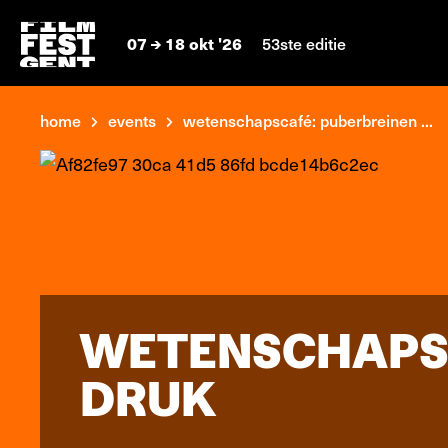
07
18 okt '26
53ste editie
home
events
wetenschapscafé: puberbreinen ...
WETENSCHAPSC
DRUK