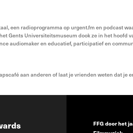
l, een radioprogramma op urgent.fm en podcast waa
 het Gents Universiteitsmuseum dook ze in het hoofd v
elance audiomaker en educatief, participatief en comm
pscafé aan anderen of laat je vrienden weten dat je erb
wards
FFG door het ja
Filmmuziek