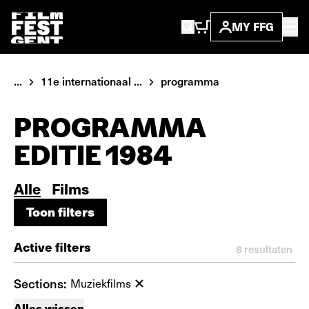
MY FFG
...
11e internationaal ...
programma
PROGRAMMA
EDITIE 1984
Alle
Films
Toon filters
Toon filters
Active filters
8
resultaten
Sections:
Muziekfilms
Alles wissen