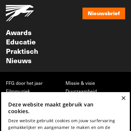
Nieuwsbrief
Nieuwsbrief
Awards
Educatie
Praktisch
Nieuws
FFG door het jaar
Missie & visie
Filmmuziek
Duurzaamheid
×
Partners
Jobs, stages &
Deze website maakt gebruik van
vrijwilligerswerk bij FFG
Press & Industry
cookies.
Contact
Film indienen
Deze website gebruikt cookies om jouw surfervaring
Privacy & Disclaimer
Film Fest Friends
gemakkelijker en aangenamer te maken en om de