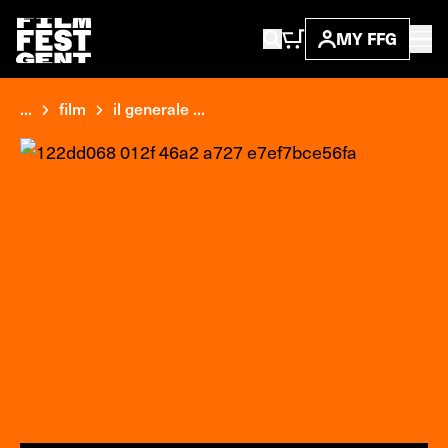
MY FFG
...
film
il generale ...