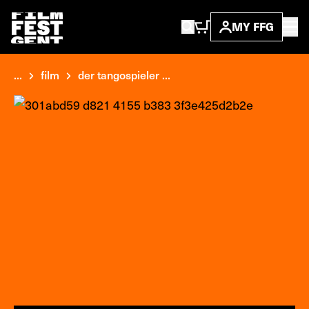
MY FFG
...
film
der tangospieler ...